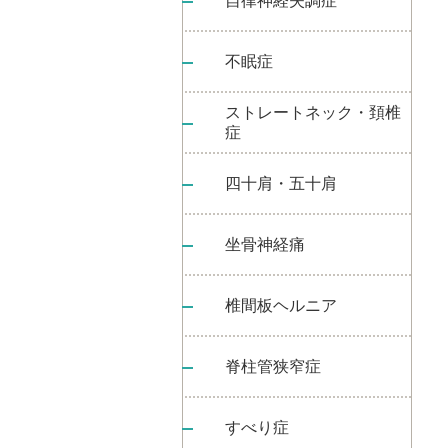
自律神経失調症
不眠症
ストレートネック・頚椎
症
四十肩・五十肩
坐骨神経痛
椎間板ヘルニア
脊柱管狭窄症
すべり症